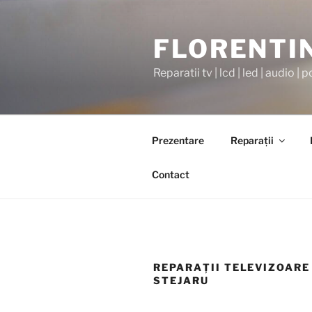
Sari
la
FLORENTI
conținut
Reparatii tv | lcd | led | audio | p
Prezentare
Reparaţii
Contact
REPARAŢII TELEVIZOARE
STEJARU