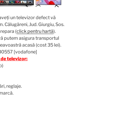
 aveţi un televizor defect vă
m. Călugăreni, Jud. Giurgiu, Sos.
 repara (
click pentru hartă
).
vă putem asigura transportul
mneavoastră acasă (cost 35 lei).
30557 [vodafone]
de televizor:
b)
i, reglaje.
marcă.