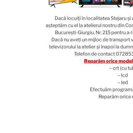
Dacă locuiţi în localitatea Stejaru şi
aşteptăm cu el la atelierul nostru din Co
Bucureşti-Giurgiu, Nr. 215 pentru a-l
Dacă nu aveţi un mijloc de transport 
televizorului la atelier şi înapoi la du
Telefon de contact 07285
Reparăm orice model 
– crt (cu tu
– lcd
– led
Efectuăm programăr
Reparăm orice 