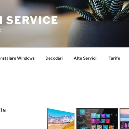
N SERVICE
c
Instalare Windows
Decodări
Alte Servicii
Tarife
 ÎN