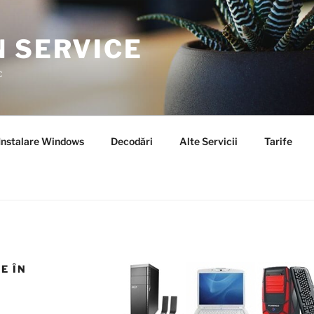
N SERVICE
c
Instalare Windows
Decodări
Alte Servicii
Tarife
E ÎN