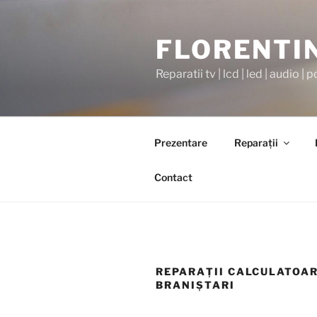
Sari
la
FLORENTI
conținut
Reparatii tv | lcd | led | audio | p
Prezentare
Reparaţii
Contact
REPARAŢII CALCULATOAR
BRANIŞTARI