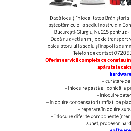
Dacă locuiţi în localitatea Brăniștari ş
aşteptăm cu el la sediul nostru din Com.
Bucureşti-Giurgiu, Nr. 215 pentru a-l
Dacă nu aveţi un mijloc de transport 
calculatorului la sediu şi înapoi la dum
Telefon de contact 07285
Oferim servicii complete ce constau î
apărute la calc
hardware
– curăţare de
– înlocuire pastă siliconică la 
– înlocuire bate
– înlocuire condensatori umflaţi pe plac
– reparare/înlocuire sur
– înlocuire diferite componente (mem
sunet, procesor, hard
software