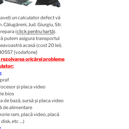
i aveţi un calculator defect vă
 Călugăreni, Jud. Giurgiu, Str.
 repara (
click pentru hartă
).
vă putem asigura transportul
neavoastră acasă (cost 20 lei).
30557 [vodafone]
n rezolvarea oricărei probleme
ulator:
:
 praf
procesor și placa video
rie bios
a de bază, sursă şi placa video
să de alimentare
orie ram, placă video, placă
 disk, etc …)
: