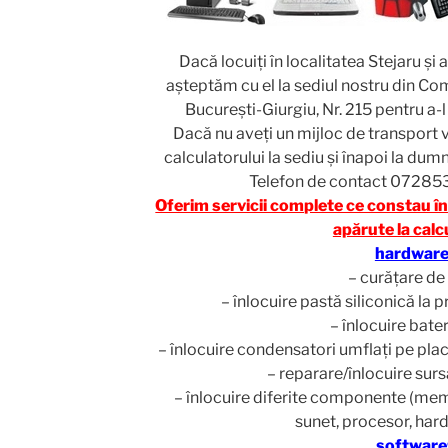
Dacă locuiţi în localitatea Stejaru şi
aşteptăm cu el la sediul nostru din Com.
Bucureşti-Giurgiu, Nr. 215 pentru a-l
Dacă nu aveţi un mijloc de transport 
calculatorului la sediu şi înapoi la dum
Telefon de contact 07285
Oferim servicii complete ce constau î
apărute la calc
hardware
– curăţare de
– înlocuire pastă siliconică la 
– înlocuire bate
– înlocuire condensatori umflaţi pe plac
– reparare/înlocuire sur
– înlocuire diferite componente (mem
sunet, procesor, hard
software