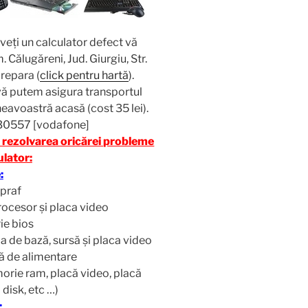
 aveţi un calculator defect vă
 Călugăreni, Jud. Giurgiu, Str.
 repara (
click pentru hartă
).
vă putem asigura transportul
neavoastră acasă (cost 35 lei).
30557 [vodafone]
n rezolvarea oricărei probleme
ulator:
:
 praf
procesor și placa video
rie bios
a de bază, sursă şi placa video
să de alimentare
orie ram, placă video, placă
 disk, etc …)
: