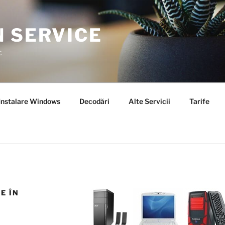
N SERVICE
c
Instalare Windows
Decodări
Alte Servicii
Tarife
E ÎN