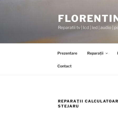
Sari
la
FLORENTI
conținut
Reparatii tv | lcd | led | audio | p
Prezentare
Reparaţii
Contact
REPARAŢII CALCULATOAR
STEJARU